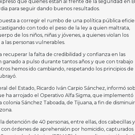
expresó que quienes están al frente de la seguridad en B
ardia para seguir dando buenos resultados.
puesta a corregir el rumbo de una política pública efici
astigando con todo el peso de la ley a quien maltrata,
rpo de los niños, niñas y jóvenes, a quienes violan los
a las personas vulnerables.
recuperar la falta de credibilidad y confianza en las
 ganado a pulso durante tantos años y que con trabajo
tros hemos ido cambiando, respetando los principios de 
ubrayó.
eral del Estado, Ricardo Iván Carpio Sánchez, informó sob
e ha arrojado el Operativo Alfa Sigma, que implementó 
la colonia Sánchez Taboada, de Tijuana, a fin de disminuir
 zona.
la detención de 40 personas, entre ellas, dos cabecillas y
con órdenes de aprehensión por homicidio, capturados 