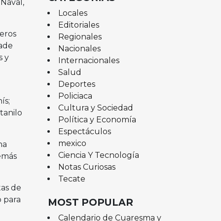
Naval,
Locales
Editoriales
deros
Regionales
rade
Nacionales
s y
Internacionales
Salud
Deportes
Policiaca
ís;
Cultura y Sociedad
tanilo
Política y Economía
Espectáculos
mexico
na
Ciencia Y Tecnología
demás
Notas Curiosas
Tecate
tas de
o para
MOST POPULAR
Calendario de Cuaresma y