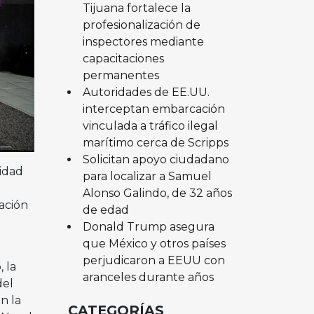
Tijuana fortalece la
profesionalización de
inspectores mediante
capacitaciones
permanentes
Autoridades de EE.UU.
interceptan embarcación
vinculada a tráfico ilegal
marítimo cerca de Scripps
Solicitan apoyo ciudadano
idad
para localizar a Samuel
Alonso Galindo, de 32 años
ación
de edad
Donald Trump asegura
que México y otros países
perjudicaron a EEUU con
 la
aranceles durante años
del
n la
CATEGORÍAS