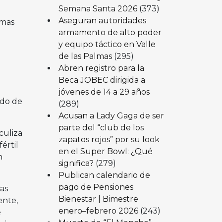
Semana Santa 2026
(373)
Aseguran autoridades
imas
armamento de alto poder
y equipo táctico en Valle
de las Palmas
(295)
Abren registro para la
Beca JOBEC dirigida a
jóvenes de 14 a 29 años
ado de
(289)
Acusan a Lady Gaga de ser
parte del “club de los
culiza
zapatos rojos” por su look
értil
en el Super Bowl: ¿Qué
n
significa?
(279)
Publican calendario de
pago de Pensiones
as
Bienestar | Bimestre
ente,
enero–febrero 2026
(243)
e