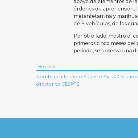
apoyo de elementos de la
órdenes de aprehensión, 17
metanfetamina y marihuana
de 8 vehículos, de los cu
Por otro lado, mostró el c
primeros cinco meses del 
periodo, se observa una di
Navegación
PREVIOUS:
de
Nombran a Teodoro Augusto Araiza Castaño
director de CESPTE
entradas