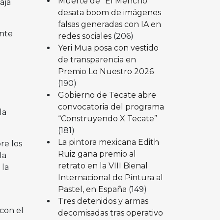
Muerte de “El Mencho”
aja
desata boom de imágenes
falsas generadas con IA en
ente
redes sociales
(206)
Yeri Mua posa con vestido
de transparencia en
Premio Lo Nuestro 2026
(190)
Gobierno de Tecate abre
convocatoria del programa
la
“Construyendo X Tecate”
(181)
La pintora mexicana Edith
re los
Ruiz gana premio al
la
retrato en la VIII Bienal
 la
Internacional de Pintura al
Pastel, en España
(149)
Tres detenidos y armas
con el
decomisadas tras operativo