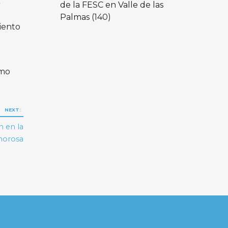
de la FESC en Valle de las
Palmas
(140)
iento
smo
NEXT:
 en la
morosa