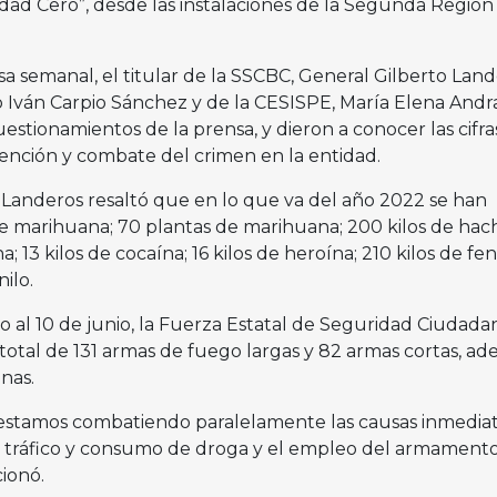
dad Cero”, desde las instalaciones de la Segunda Región 
a semanal, el titular de la SSCBC, General Gilberto Lan
do Iván Carpio Sánchez y de la CESISPE, María Elena And
estionamientos de la prensa, y dieron a conocer las cifra
vención y combate del crimen en la entidad.
 Landeros resaltó que en lo que va del año 2022 se han
de marihuana; 70 plantas de marihuana; 200 kilos de hach
 13 kilos de cocaína; 16 kilos de heroína; 210 kilos de fen
nilo.
o al 10 de junio, la Fuerza Estatal de Seguridad Ciudada
otal de 131 armas de fuego largas y 82 armas cortas, a
nas.
 estamos combatiendo paralelamente las causas inmedia
l tráfico y consumo de droga y el empleo del armament
ionó.