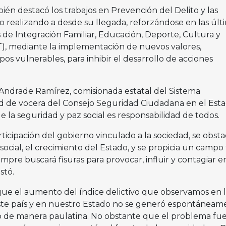
bién destacó los trabajos en Prevención del Delito y las
o realizando a desde su llegada, reforzándose en las últ
 de Integración Familiar, Educación, Deporte, Cultura y
 mediante la implementación de nuevos valores,
os vulnerables, para inhibir el desarrollo de acciones
 Andrade Ramírez, comisionada estatal del Sistema
dad de vocera del Consejo Seguridad Ciudadana en el Est
ue la seguridad y paz social es responsabilidad de todos.
rticipación del gobierno vinculado a la sociedad, se obsta
ocial, el crecimiento del Estado, y se propicia un campo f
empre buscará fisuras para provocar, influir y contagiar e
stó.
ue el aumento del índice delictivo que observamos en l
ste país y en nuestro Estado no se generó espontáneam
o de manera paulatina. No obstante que el problema fu