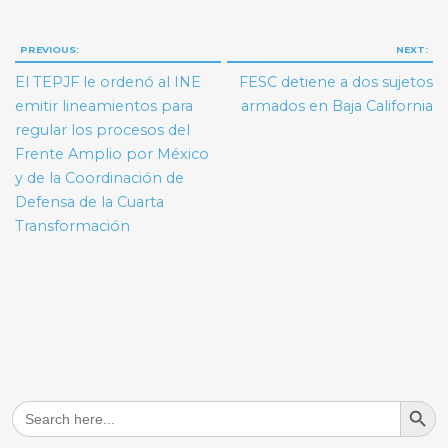
Navegación
PREVIOUS:
NEXT:
de
El TEPJF le ordenó al INE
FESC detiene a dos sujetos
entradas
emitir lineamientos para
armados en Baja California
regular los procesos del
Frente Amplio por México
y de la Coordinación de
Defensa de la Cuarta
Transformación
Search But
Search
for: