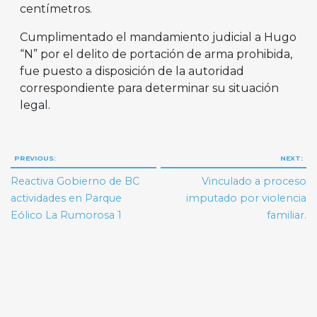
centímetros.
Cumplimentado el mandamiento judicial a Hugo
“N” por el delito de portación de arma prohibida,
fue puesto a disposición de la autoridad
correspondiente para determinar su situación
legal.
Navegación
PREVIOUS:
NEXT:
de
Reactiva Gobierno de BC
Vinculado a proceso
entradas
actividades en Parque
imputado por violencia
Eólico La Rumorosa 1
familiar.