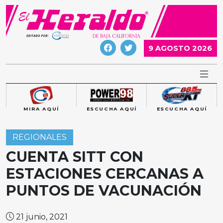
Skip
to
content
9 AGOSTO 2026
MIRA AQUÍ
ESCUCHA AQUÍ
ESCUCHA AQUÍ
REGIONALES
CUENTA SITT CON
ESTACIONES CERCANAS A
PUNTOS DE VACUNACIÓN
21 junio, 2021