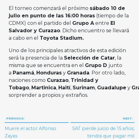
El torneo comenzará el próximo
sábado 10 de
julio en punto de las 16:00 horas
(tiempo de la
CDMX) con el partido del
Grupo A
entre
El
Salvador y Curazao
. Dicho encuentro se llevará
a cabo en el
Toyota Stadium.
Uno de los principales atractivos de esta edición
será la presencia de la
Selección de Catar
, la
misma que se encuentra en el
Grupo D
junto
a
Panamá
,
Honduras
y
Granada
. Por otro lado,
naciones como
Curazao
,
Trinidad y
Tobago
,
Martinica
,
Haití
,
Surinam
,
Guadalupe
y
Gr
sorprender a propios y extraños.
Navegación
PREVIOUS:
NEXT:
de
Muere el actor Alfonso
SAT pierde juicio de 15 años;
entradas
Zayas
tendrá que pagar mil