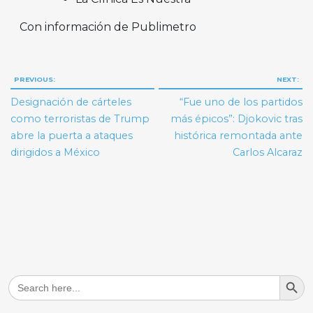
Con información de Publimetro
Navegación
PREVIOUS:
NEXT:
de
Designación de cárteles
“Fue uno de los partidos
entradas
como terroristas de Trump
más épicos”: Djokovic tras
abre la puerta a ataques
histórica remontada ante
dirigidos a México
Carlos Alcaraz
Search But
Search
for: