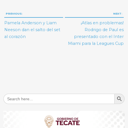
Navegación
PREVIOUS:
NEXT:
de
Pamela Anderson y Liam
¡Atlas en problemas!
entradas
Neeson dan el salto del set
Rodrigo de Paul es
al corazón
presentado con el Inter
Miami para la Leagues Cup
Search But
Search
for: