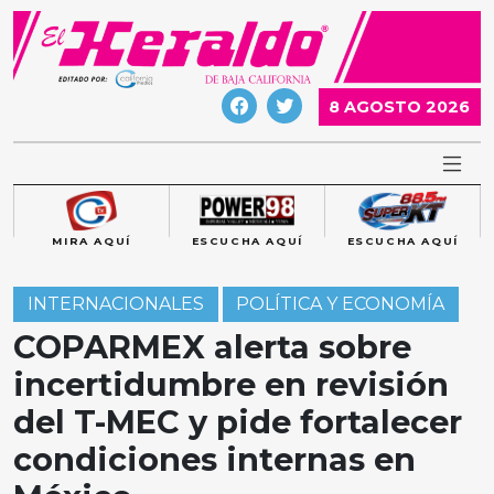
Skip
to
content
8 AGOSTO 2026
MIRA AQUÍ
ESCUCHA AQUÍ
ESCUCHA AQUÍ
INTERNACIONALES
POLÍTICA Y ECONOMÍA
COPARMEX alerta sobre
incertidumbre en revisión
del T-MEC y pide fortalecer
condiciones internas en