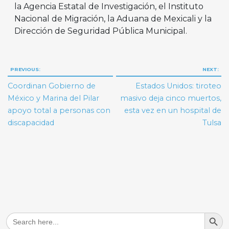
la Agencia Estatal de Investigación, el Instituto
Nacional de Migración, la Aduana de Mexicali y la
Dirección de Seguridad Pública Municipal.
Navegación
PREVIOUS:
NEXT:
de
Coordinan Gobierno de
Estados Unidos: tiroteo
entradas
México y Marina del Pilar
masivo deja cinco muertos,
apoyo total a personas con
esta vez en un hospital de
discapacidad
Tulsa
Search But
Search
for: