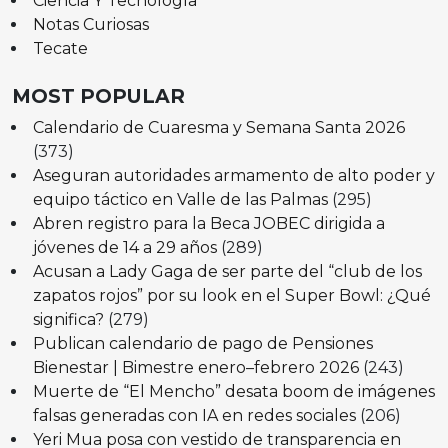
Ciencia Y Tecnología
Notas Curiosas
Tecate
MOST POPULAR
Calendario de Cuaresma y Semana Santa 2026
(373)
Aseguran autoridades armamento de alto poder y
equipo táctico en Valle de las Palmas
(295)
Abren registro para la Beca JOBEC dirigida a
jóvenes de 14 a 29 años
(289)
Acusan a Lady Gaga de ser parte del “club de los
zapatos rojos” por su look en el Super Bowl: ¿Qué
significa?
(279)
Publican calendario de pago de Pensiones
Bienestar | Bimestre enero–febrero 2026
(243)
Muerte de “El Mencho” desata boom de imágenes
falsas generadas con IA en redes sociales
(206)
Yeri Mua posa con vestido de transparencia en