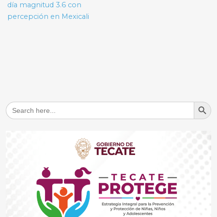
entradas
día magnitud 3.6 con
percepción en Mexicali
Search But
Search
for: