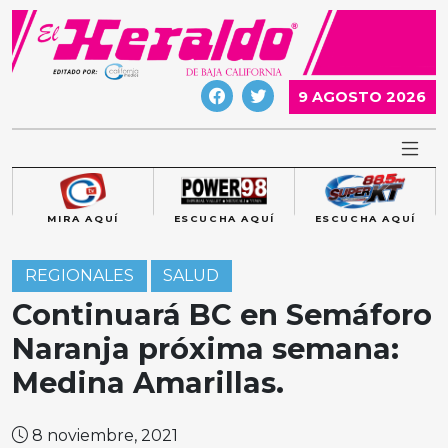
Skip
to
content
9 AGOSTO 2026
MIRA AQUÍ
ESCUCHA AQUÍ
ESCUCHA AQUÍ
REGIONALES
SALUD
Continuará BC en Semáforo
Naranja próxima semana:
Medina Amarillas.
8 noviembre, 2021