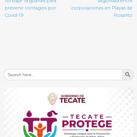
entradas
no bajar la guardia para
seguridad entre
prevenir contagios por
corporaciones en Playas de
Covid-19
Rosarito
Search But
Search
for: