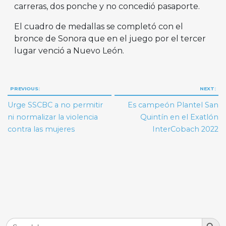
carreras, dos ponche y no concedió pasaporte.
El cuadro de medallas se completó con el
bronce de Sonora que en el juego por el tercer
lugar venció a Nuevo León.
Navegación
PREVIOUS:
NEXT:
de
Urge SSCBC a no permitir
Es campeón Plantel San
entradas
ni normalizar la violencia
Quintín en el Exatlón
contra las mujeres
InterCobach 2022
Search But
Search