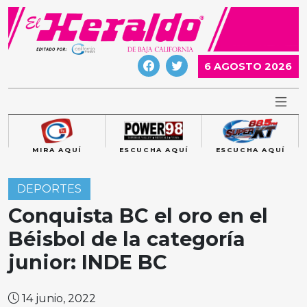
Skip
to
content
6 AGOSTO 2026
MIRA AQUÍ
ESCUCHA AQUÍ
ESCUCHA AQUÍ
DEPORTES
Conquista BC el oro en el
Béisbol de la categoría
junior: INDE BC
14 junio, 2022