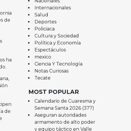
Nacionales
Internacionales
fornia
Salud
es de
Deportes
Policiaca
Cultura y Sociedad
s
Política y Economía
Espectáculos
mexico
os ha
Ciencia Y Tecnología
do.
Notas Curiosas
Tecate
ana,
sión
MOST POPULAR
Calendario de Cuaresma y
cipen
Semana Santa 2026
(377)
ía de
Aseguran autoridades
e
armamento de alto poder
y equipo táctico en Valle