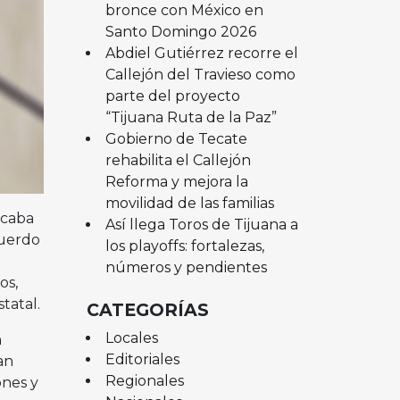
bronce con México en
Santo Domingo 2026
Abdiel Gutiérrez recorre el
Callejón del Travieso como
parte del proyecto
“Tijuana Ruta de la Paz”
Gobierno de Tecate
rehabilita el Callejón
Reforma y mejora la
movilidad de las familias
lcaba
Así llega Toros de Tijuana a
cuerdo
los playoffs: fortalezas,
números y pendientes
os,
tatal.
CATEGORÍAS
Locales
n
Editoriales
an
Regionales
ones y