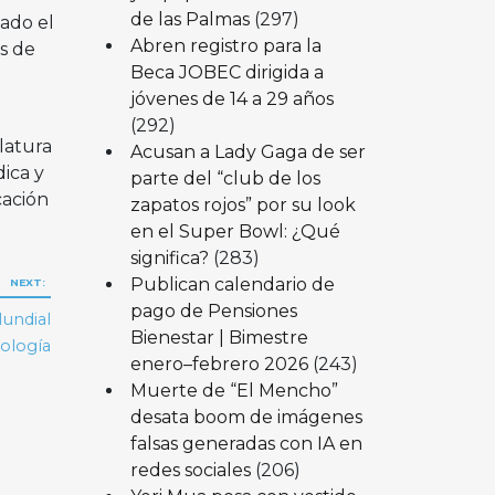
de las Palmas
(297)
ado el
Abren registro para la
s de
Beca JOBEC dirigida a
jóvenes de 14 a 29 años
(292)
latura
Acusan a Lady Gaga de ser
ica y
parte del “club de los
cación
zapatos rojos” por su look
en el Super Bowl: ¿Qué
significa?
(283)
Publican calendario de
NEXT:
pago de Pensiones
Mundial
Bienestar | Bimestre
ología
enero–febrero 2026
(243)
Muerte de “El Mencho”
desata boom de imágenes
falsas generadas con IA en
redes sociales
(206)