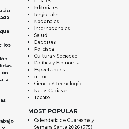
Locales
Editoriales
acio
Regionales
bada
Nacionales
Internacionales
 que
Salud
Deportes
e los
Policiaca
Cultura y Sociedad
ión
Política y Economía
didas
Espectáculos
ción
mexico
a la
Ciencia Y Tecnología
Notas Curiosas
Tecate
las
MOST POPULAR
a
Calendario de Cuaresma y
rabajo
Semana Santa 2026
(375)
 y