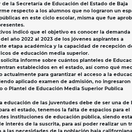
r de la Secretaría de Educación del Estado de Baja
forme respecto a los alumnos que no lograron un esp
 públicas en este ciclo escolar, misma que fue apro
presentes.
ivos indicó que el objetivo es conocer la demanda
 del año 2022 al 2023 de los jóvenes aspirantes a
nte etapa académica y la capacidad de recepción d
blicos de educación media superior.
 solicita informe sobre cuántos planteles de Educac
entran establecidos en el estado, así como qué me
 actualmente para garantizar el acceso a la educa
iendo aplicado examen de admisión, no ingresaron 
to o Plantel de Educación Media Superior Publica
a educación de las juventudes debe de ser una de 
para el estado, tenemos la falta de espacios para el
tes instituciones de educación pública, siendo est
e interés de la suscrita, para así poder realizar un t
 a las necesidades de la población baja californiana