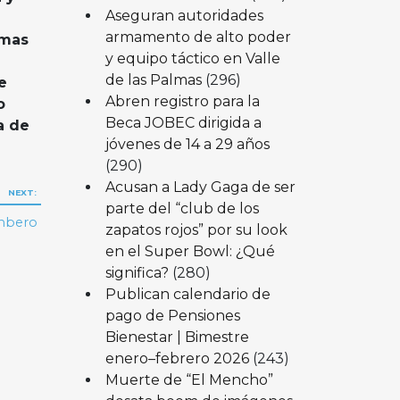
Aseguran autoridades
armamento de alto poder
amas
y equipo táctico en Valle
de las Palmas
(296)
e
Abren registro para la
o
Beca JOBEC dirigida a
a de
jóvenes de 14 a 29 años
(290)
Acusan a Lady Gaga de ser
NEXT:
parte del “club de los
ombero
zapatos rojos” por su look
en el Super Bowl: ¿Qué
significa?
(280)
Publican calendario de
pago de Pensiones
Bienestar | Bimestre
enero–febrero 2026
(243)
Muerte de “El Mencho”