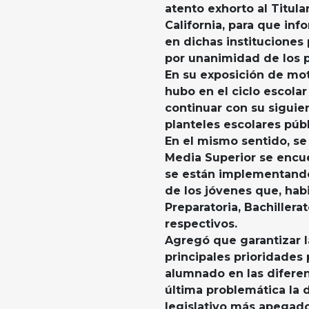
atento exhorto al Titula
California, para que in
en dichas instituciones
por unanimidad de los 
En su exposición de mot
hubo en el ciclo escolar
continuar con su siguie
planteles escolares pú
En el mismo sentido, se
Media Superior se encu
se están implementando
de los jóvenes que, hab
Preparatoria, Bachillera
respectivos.
Agregó que garantizar l
principales prioridades 
alumnado en las diferen
última problemática la d
legislativo más apegado