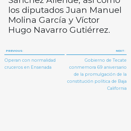
los diputados Juan Manuel
Molina García y Víctor
Hugo Navarro Gutiérrez.
Navegación
PREVIOUS:
NEXT:
de
Operan con normalidad
Gobierno de Tecate
entradas
cruceros en Ensenada
conmemora 69 aniversario
de la promulgación de la
constitución política de Baja
California