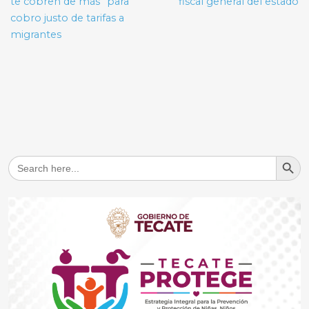
te cobren de màs” para
fiscal general del estado
cobro justo de tarifas a
migrantes
Search But
Search
for: