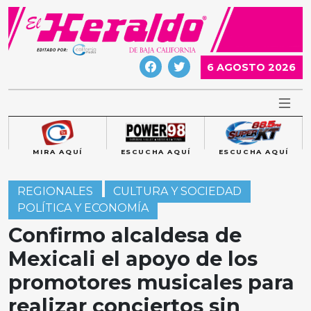
Skip
to
content
6 AGOSTO 2026
MIRA AQUÍ
ESCUCHA AQUÍ
ESCUCHA AQUÍ
REGIONALES
CULTURA Y SOCIEDAD
POLÍTICA Y ECONOMÍA
Confirmo alcaldesa de
Mexicali el apoyo de los
promotores musicales para
realizar conciertos sin