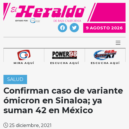
Skip
to
content
9 AGOSTO 2026
MIRA AQUÍ
ESCUCHA AQUÍ
ESCUCHA AQUÍ
SALUD
Confirman caso de variante
ómicron en Sinaloa; ya
suman 42 en México
25 diciembre, 2021