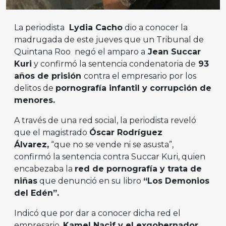
La periodista
Lydia Cacho
dio a conocer la
madrugada de este jueves que un Tribunal de
Quintana Roo negó el amparo a
Jean Succar
Kuri
y confirmó la sentencia condenatoria de
93
años de prisión
contra el empresario por los
delitos de
pornografía infantil y corrupción de
menores.
A través de una red social, la periodista reveló
que el magistrado
Óscar Rodríguez
Álvarez,
“que no se vende ni se asusta”,
confirmó la sentencia contra Succar Kuri, quien
encabezaba la
red de pornografía y trata de
niñas
que denunció en su libro
“Los Demonios
del Edén”.
Indicó que por dar a conocer dicha red el
empresario,
Kamel Nacif y el exgobernador