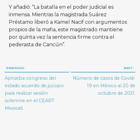
Y añadió: “La batalla en el poder judicial es
inmensa. Mientras la magistrada Suárez
Préstamo liberó a Kamel Nacif con argumentos
propios de la mafia, este magistrado mantiene
por quinta vez la sentencia firme contra el
pederasta de Cancún”.
Navegación
PREVIOUS:
NEXT:
de
Aprueba congreso del
Número de casos de Covid-
entradas
estado acuerdo de jucopo
19 en México al 20 de
para realizar sesión
octubre de 2021.
solemne en el CEART
Mexicali.