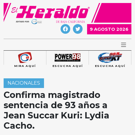
Skip
to
content
9 AGOSTO 2026
MIRA AQUÍ
ESCUCHA AQUÍ
ESCUCHA AQUÍ
NACIONALES
Confirma magistrado
sentencia de 93 años a
Jean Succar Kuri: Lydia
Cacho.