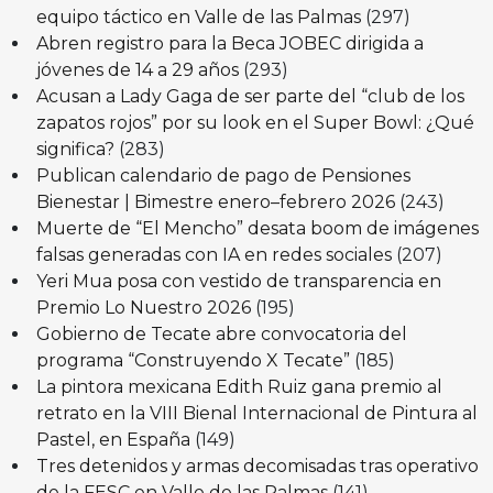
equipo táctico en Valle de las Palmas
(297)
Abren registro para la Beca JOBEC dirigida a
jóvenes de 14 a 29 años
(293)
Acusan a Lady Gaga de ser parte del “club de los
zapatos rojos” por su look en el Super Bowl: ¿Qué
significa?
(283)
Publican calendario de pago de Pensiones
Bienestar | Bimestre enero–febrero 2026
(243)
Muerte de “El Mencho” desata boom de imágenes
falsas generadas con IA en redes sociales
(207)
Yeri Mua posa con vestido de transparencia en
Premio Lo Nuestro 2026
(195)
Gobierno de Tecate abre convocatoria del
programa “Construyendo X Tecate”
(185)
La pintora mexicana Edith Ruiz gana premio al
retrato en la VIII Bienal Internacional de Pintura al
Pastel, en España
(149)
Tres detenidos y armas decomisadas tras operativo
de la FESC en Valle de las Palmas
(141)