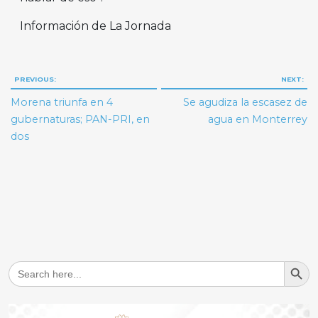
Información de La Jornada
Navegación
PREVIOUS:
NEXT:
de
Morena triunfa en 4
Se agudiza la escasez de
entradas
gubernaturas; PAN-PRI, en
agua en Monterrey
dos
Search But
Search
for: