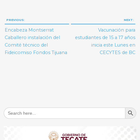
Navegación
PREVIOUS:
NEXT:
de
Encabeza Montserrat
Vacunación para
entradas
Caballero instalación del
estudiantes de 15 a 17 años
Comité técnico del
inicia este Lunes en
Fideicomiso Fondos Tijuana
CECYTES de BC
Search But
Search
for: