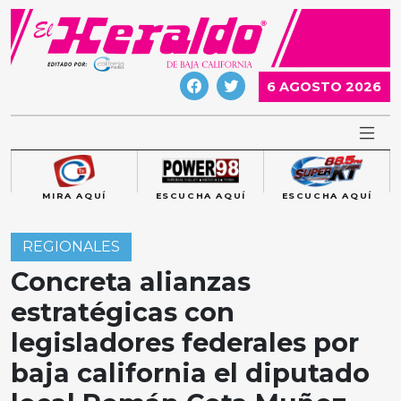
Skip
to
content
6 AGOSTO 2026
MIRA AQUÍ
ESCUCHA AQUÍ
ESCUCHA AQUÍ
REGIONALES
Concreta alianzas
estratégicas con
legisladores federales por
baja california el diputado