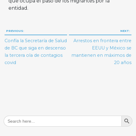
que ocupa el paso de los migrantes por la
entidad.
Navegación
PREVIOUS:
NEXT:
de
Confía la Secretaría de Salud
Arrestos en frontera entre
entradas
de BC que siga en descenso
EEUU y México se
la tercera ola de contagios
mantienen en máximos de
covid
20 años
Search But
Search
for: