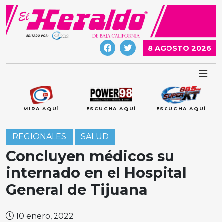
Skip
to
content
8 AGOSTO 2026
MIRA AQUÍ
ESCUCHA AQUÍ
ESCUCHA AQUÍ
REGIONALES
SALUD
Concluyen médicos su
internado en el Hospital
General de Tijuana
10 enero, 2022