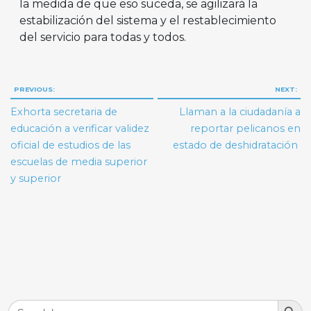
la medida de que eso suceda, se agilizará la
estabilización del sistema y el restablecimiento
del servicio para todas y todos.
Navegación
PREVIOUS:
NEXT:
de
Exhorta secretaria de
Llaman a la ciudadanía a
entradas
educación a verificar validez
reportar pelicanos en
oficial de estudios de las
estado de deshidratación
escuelas de media superior
y superior
Search But
Search