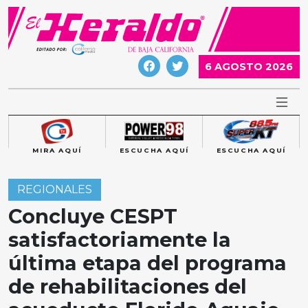
Skip
to
content
6 AGOSTO 2026
MIRA AQUÍ
ESCUCHA AQUÍ
ESCUCHA AQUÍ
REGIONALES
Concluye CESPT
satisfactoriamente la
última etapa del programa
de rehabilitaciones del