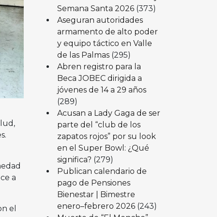
Semana Santa 2026
(373)
Aseguran autoridades
armamento de alto poder
y equipo táctico en Valle
de las Palmas
(295)
Abren registro para la
Beca JOBEC dirigida a
jóvenes de 14 a 29 años
(289)
Acusan a Lady Gaga de ser
lud,
parte del “club de los
s.
zapatos rojos” por su look
en el Super Bowl: ¿Qué
significa?
(279)
rmedad
Publican calendario de
uce a
pago de Pensiones
Bienestar | Bimestre
enero–febrero 2026
(243)
on el