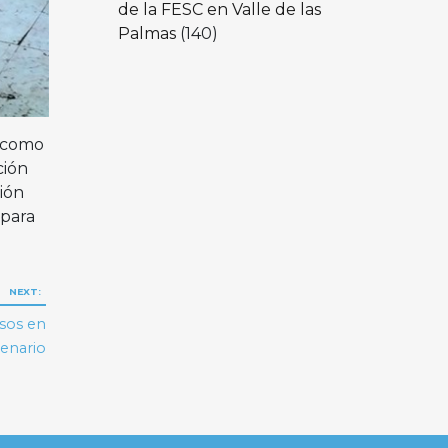
de la FESC en Valle de las
Palmas
(140)
í como
ción
ción
 para
NEXT:
esos en
tenario