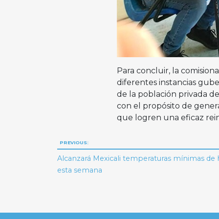
Para concluir, la comisio
diferentes instancias gub
de la población privada de
con el propósito de genera
que logren una eficaz rein
Navegación
PREVIOUS:
de
Alcanzará Mexicali temperaturas mínimas de 
esta semana
entradas