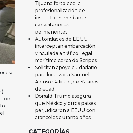
Tijuana fortalece la
profesionalización de
inspectores mediante
capacitaciones
permanentes
Autoridades de EE.UU.
interceptan embarcación
vinculada a tráfico ilegal
marítimo cerca de Scripps
Solicitan apoyo ciudadano
roceso
para localizar a Samuel
Alonso Galindo, de 32 años
de edad
E)
Donald Trump asegura
, con
que México y otros países
nto
perjudicaron a EEUU con
el
aranceles durante años
CATEGORÍAS