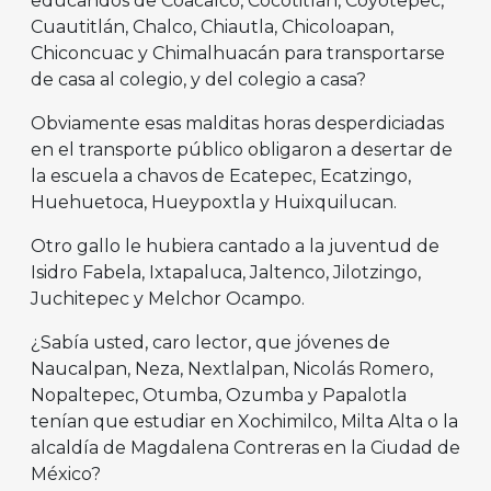
educandos de Coacalco, Cocotitlán, Coyotepec,
Cuautitlán, Chalco, Chiautla, Chicoloapan,
Chiconcuac y Chimalhuacán para transportarse
de casa al colegio, y del colegio a casa?
Obviamente esas malditas horas desperdiciadas
en el transporte público obligaron a desertar de
la escuela a chavos de Ecatepec, Ecatzingo,
Huehuetoca, Hueypoxtla y Huixquilucan.
Otro gallo le hubiera cantado a la juventud de
Isidro Fabela, Ixtapaluca, Jaltenco, Jilotzingo,
Juchitepec y Melchor Ocampo.
¿Sabía usted, caro lector, que jóvenes de
Naucalpan, Neza, Nextlalpan, Nicolás Romero,
Nopaltepec, Otumba, Ozumba y Papalotla
tenían que estudiar en Xochimilco, Milta Alta o la
alcaldía de Magdalena Contreras en la Ciudad de
México?