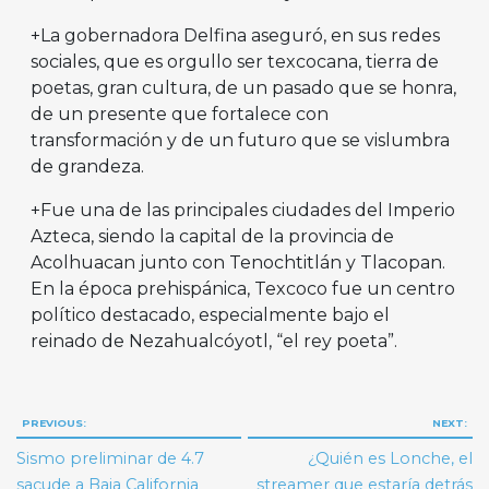
+La gobernadora Delfina aseguró, en sus redes
sociales, que es orgullo ser texcocana, tierra de
poetas, gran cultura, de un pasado que se honra,
de un presente que fortalece con
transformación y de un futuro que se vislumbra
de grandeza.
+Fue una de las principales ciudades del Imperio
Azteca, siendo la capital de la provincia de
Acolhuacan junto con Tenochtitlán y Tlacopan.
En la época prehispánica, Texcoco fue un centro
político destacado, especialmente bajo el
reinado de Nezahualcóyotl, “el rey poeta”.
Navegación
PREVIOUS:
NEXT:
de
Sismo preliminar de 4.7
¿Quién es Lonche, el
entradas
sacude a Baja California
streamer que estaría detrás