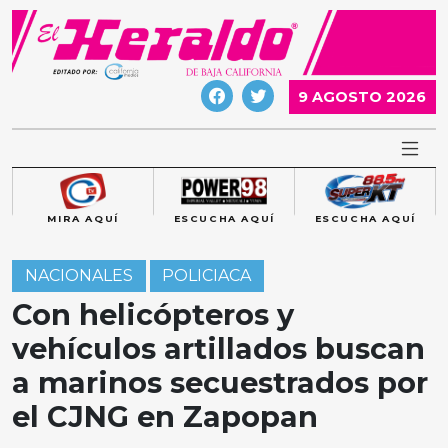
Skip
to
content
9 AGOSTO 2026
MIRA AQUÍ
ESCUCHA AQUÍ
ESCUCHA AQUÍ
NACIONALES
POLICIACA
Con helicópteros y
vehículos artillados buscan
a marinos secuestrados por
el CJNG en Zapopan