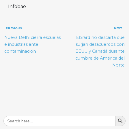
Infobae
Navegación
PREVIOUS:
NEXT:
de
Nueva Delhi cierra escuelas
Ebrard no descarta que
entradas
e industrias ante
surjan desacuerdos con
contaminación
EEUU y Canadá durante
cumbre de América del
Norte
Search But
Search
for: