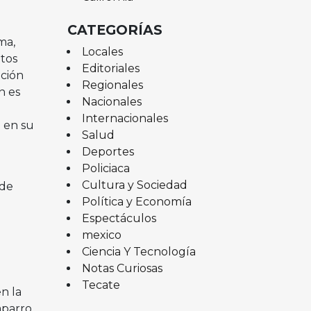
CATEGORÍAS
ma,
Locales
tos
Editoriales
ación
Regionales
n es
Nacionales
Internacionales
ó en su
Salud
Deportes
Policiaca
Cultura y Sociedad
 de
Política y Economía
Espectáculos
mexico
Ciencia Y Tecnología
Notas Curiosas
Tecate
n la
aparro