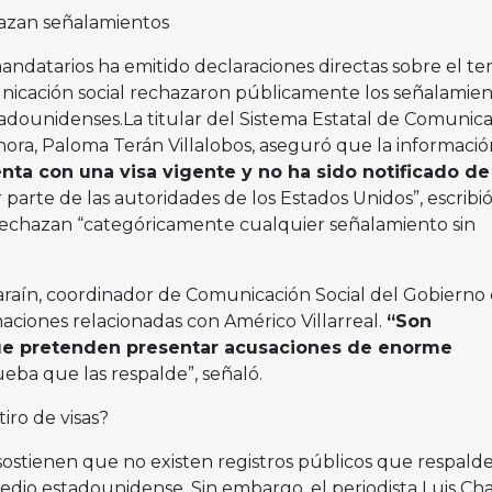
azan señalamientos
datarios ha emitido declaraciones directas sobre el te
nicación social rechazaron públicamente los señalamien
adounidenses.La titular del Sistema Estatal de Comunic
nora, Paloma Terán Villalobos, aseguró que la informació
nta con una visa vigente y no ha sido notificado de
parte de las autoridades de los Estados Unidos”, escribi
rechazan “categóricamente cualquier señalamiento sin
araín, coordinador de Comunicación Social del Gobierno
aciones relacionadas con Américo Villarreal.
“Son
ue pretenden presentar acusaciones de enorme
ueba que las respalde”, señaló.
iro de visas?
sostienen que no existen registros públicos que respalde
medio estadounidense. Sin embargo, el periodista Luis Ch