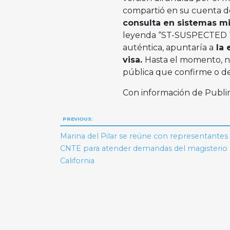
compartió en su cuenta 
consulta en sistemas mi
leyenda “ST-SUSPECTED TE
auténtica, apuntaría a
la 
visa.
Hasta el momento, n
pública que confirme o de
Con información de Publ
Navegación
PREVIOUS:
de
Marina del Pilar se reúne con representantes 
CNTE para atender demandas del magisterio 
entradas
California