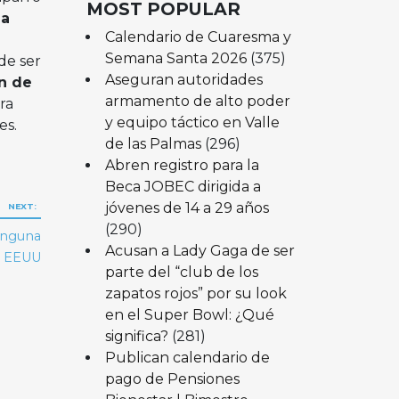
MOST POPULAR
na
Calendario de Cuaresma y
Semana Santa 2026
(375)
de ser
Aseguran autoridades
ón de
armamento de alto poder
ra
y equipo táctico en Valle
es.
de las Palmas
(296)
Abren registro para la
Beca JOBEC dirigida a
jóvenes de 14 a 29 años
NEXT:
(290)
ninguna
Acusan a Lady Gaga de ser
en EEUU
parte del “club de los
zapatos rojos” por su look
en el Super Bowl: ¿Qué
significa?
(281)
Publican calendario de
pago de Pensiones