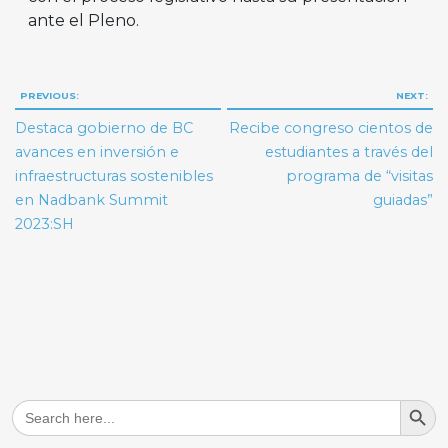
ante el Pleno.
Navegación
PREVIOUS:
NEXT:
de
Destaca gobierno de BC
Recibe congreso cientos de
entradas
avances en inversión e
estudiantes a través del
infraestructuras sostenibles
programa de “visitas
en Nadbank Summit
guiadas”
2023:SH
Search But
Search
for: