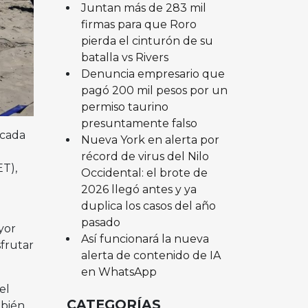
Juntan más de 283 mil
firmas para que Roro
pierda el cinturón de su
batalla vs Rivers
Denuncia empresario que
pagó 200 mil pesos por un
permiso taurino
presuntamente falso
 cada
Nueva York en alerta por
récord de virus del Nilo
ET),
Occidental: el brote de
2026 llegó antes y ya
duplica los casos del año
pasado
yor
Así funcionará la nueva
frutar
alerta de contenido de IA
en WhatsApp
el
CATEGORÍAS
mbién