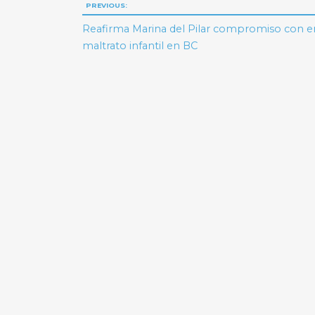
Navegación
PREVIOUS:
de
Reafirma Marina del Pilar compromiso con er
maltrato infantil en BC
entradas