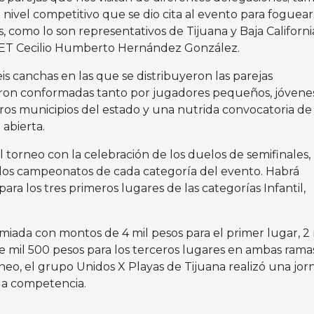
l nivel competitivo que se dio cita al evento para foguea
 como lo son representativos de Tijuana y Baja California
MDET Cecilio Humberto Hernández González.
eis canchas en las que se distribuyeron las parejas
eron conformadas tanto por jugadores pequeños, jóvenes
tros municipios del estado y una nutrida convocatoria de
abierta.
torneo con la celebración de los duelos de semifinales,
r los campeonatos de cada categoría del evento. Habrá
ara los tres primeros lugares de las categorías Infantil,
emiada con montos de 4 mil pesos para el primer lugar, 2 
e mil 500 pesos para los terceros lugares en ambas ramas
neo, el grupo Unidos X Playas de Tijuana realizó una jor
 la competencia.