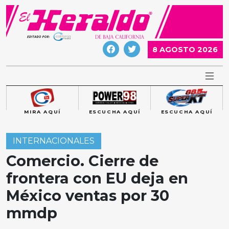
Skip
to
content
8 AGOSTO 2026
MIRA AQUÍ
ESCUCHA AQUÍ
ESCUCHA AQUÍ
INTERNACIONALES
Comercio. Cierre de
frontera con EU deja en
México ventas por 30
mmdp