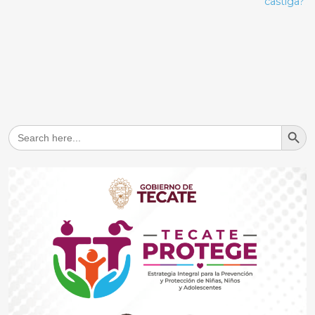
castiga?
Search But
Search
for: