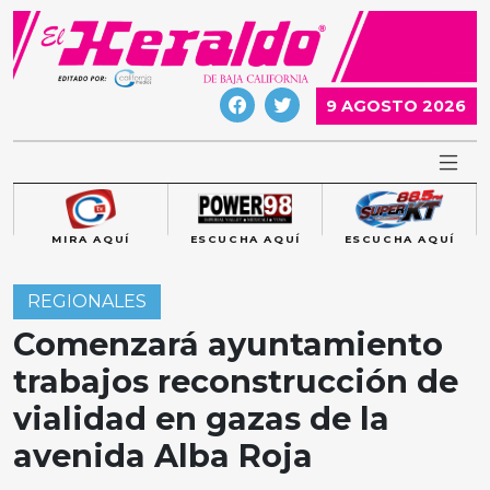
Skip
to
content
9 AGOSTO 2026
MIRA AQUÍ
ESCUCHA AQUÍ
ESCUCHA AQUÍ
REGIONALES
Comenzará ayuntamiento
trabajos reconstrucción de
vialidad en gazas de la
avenida Alba Roja