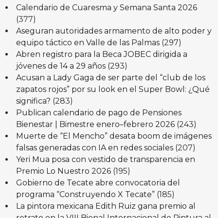
Calendario de Cuaresma y Semana Santa 2026
(377)
Aseguran autoridades armamento de alto poder y
equipo táctico en Valle de las Palmas
(297)
Abren registro para la Beca JOBEC dirigida a
jóvenes de 14 a 29 años
(293)
Acusan a Lady Gaga de ser parte del “club de los
zapatos rojos” por su look en el Super Bowl: ¿Qué
significa?
(283)
Publican calendario de pago de Pensiones
Bienestar | Bimestre enero–febrero 2026
(243)
Muerte de “El Mencho” desata boom de imágenes
falsas generadas con IA en redes sociales
(207)
Yeri Mua posa con vestido de transparencia en
Premio Lo Nuestro 2026
(195)
Gobierno de Tecate abre convocatoria del
programa “Construyendo X Tecate”
(185)
La pintora mexicana Edith Ruiz gana premio al
retrato en la VIII Bienal Internacional de Pintura al