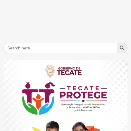
Search But
Search
for: