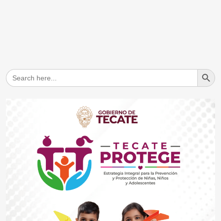
Search But
Search
for: