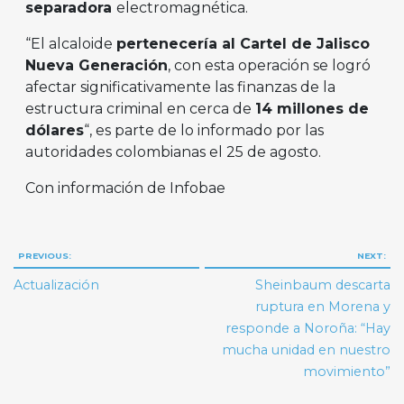
separadora
electromagnética.
“El alcaloide
pertenecería al Cartel de Jalisco
Nueva Generación
, con esta operación se logró
afectar significativamente las finanzas de la
estructura criminal en cerca de
14 millones de
dólares
“, es parte de lo informado por las
autoridades colombianas el 25 de agosto.
Con información de Infobae
Navegación
PREVIOUS:
NEXT:
de
Actualización
Sheinbaum descarta
entradas
ruptura en Morena y
responde a Noroña: “Hay
mucha unidad en nuestro
movimiento”