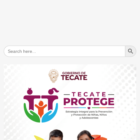
Search But
Search
for: