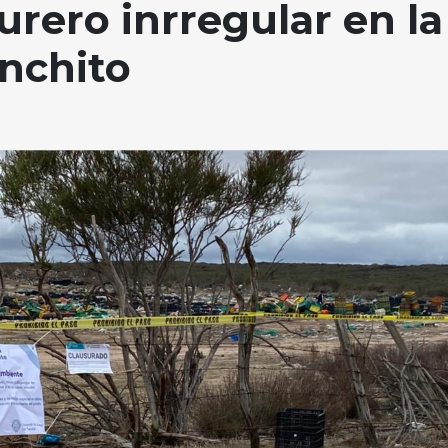
urero inrregular en la
nchito