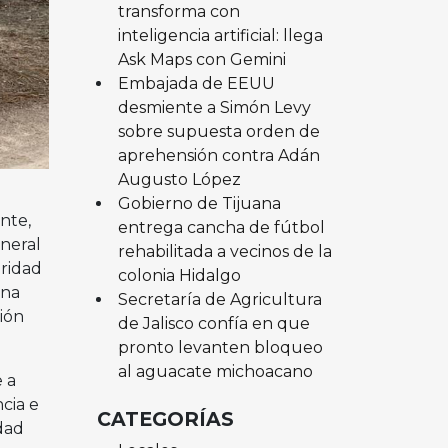
transforma con
inteligencia artificial: llega
Ask Maps con Gemini
Embajada de EEUU
desmiente a Simón Levy
sobre supuesta orden de
aprehensión contra Adán
Augusto López
Gobierno de Tijuana
nte,
entrega cancha de fútbol
eneral
rehabilitada a vecinos de la
uridad
colonia Hidalgo
ana
Secretaría de Agricultura
ión
de Jalisco confía en que
.
pronto levanten bloqueo
al aguacate michoacano
 a
cia e
CATEGORÍAS
dad