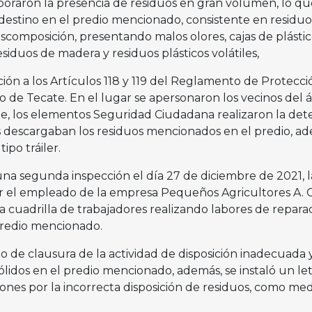
oraron la presencia de residuos en gran volumen, lo qu
ndestino en el predio mencionado, consistente en residuo
scomposición, presentando malos olores, cajas de plástic
esiduos de madera y residuos plásticos volátiles,
ción a los Artículos 118 y 119 del Reglamento de Protecci
 de Tecate. En el lugar se apersonaron los vecinos del á
e, los elementos Seguridad Ciudadana realizaron la det
 descargaban los residuos mencionados en el predio, ad
ipo tráiler.
una segunda inspección el día 27 de diciembre de 2021, l
or el empleado de la empresa Pequeños Agricultores A. C
a cuadrilla de trabajadores realizando labores de repara
predio mencionado.
to de clausura de la actividad de disposición inadecuada y
ólidos en el predio mencionado, además, se instaló un le
iones por la incorrecta disposición de residuos, como me