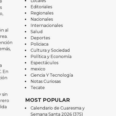
Locales
e
Editoriales
s
Regionales
o,
Nacionales
Internacionales
ón al
Salud
rea.
Deportes
ención
Policiaca
emás,
Cultura y Sociedad
Política y Economía
Espectáculos
a
mexico
. En
Ciencia Y Tecnología
ción
Notas Curiosas
Tecate
 sin
MOST POPULAR
trero
dida
Calendario de Cuaresma y
Semana Santa 2026
(375)