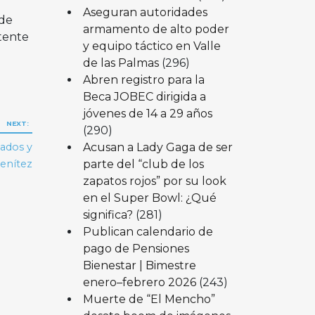
Aseguran autoridades
 de
armamento de alto poder
stente
y equipo táctico en Valle
de las Palmas
(296)
Abren registro para la
Beca JOBEC dirigida a
jóvenes de 14 a 29 años
NEXT:
(290)
Acusan a Lady Gaga de ser
zados y
parte del “club de los
enítez
zapatos rojos” por su look
en el Super Bowl: ¿Qué
significa?
(281)
Publican calendario de
pago de Pensiones
Bienestar | Bimestre
enero–febrero 2026
(243)
Muerte de “El Mencho”