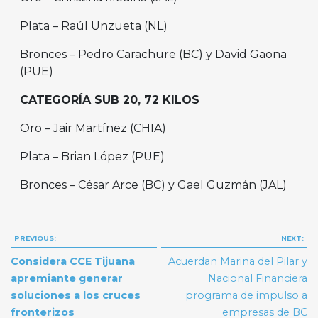
Plata – Raúl Unzueta (NL)
Bronces – Pedro Carachure (BC) y David Gaona
(PUE)
CATEGORÍA SUB 20, 72 KILOS
Oro – Jair Martínez (CHIA)
Plata – Brian López (PUE)
Bronces – César Arce (BC) y Gael Guzmán (JAL)
Navegación
PREVIOUS:
NEXT:
de
Considera CCE Tijuana
Acuerdan Marina del Pilar y
entradas
apremiante generar
Nacional Financiera
soluciones a los cruces
programa de impulso a
fronterizos
empresas de BC