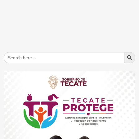
Search But
Search
for: