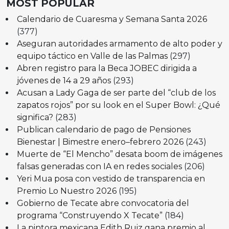
MOST POPULAR
Calendario de Cuaresma y Semana Santa 2026
(377)
Aseguran autoridades armamento de alto poder y
equipo táctico en Valle de las Palmas
(297)
Abren registro para la Beca JOBEC dirigida a
jóvenes de 14 a 29 años
(293)
Acusan a Lady Gaga de ser parte del “club de los
zapatos rojos” por su look en el Super Bowl: ¿Qué
significa?
(283)
Publican calendario de pago de Pensiones
Bienestar | Bimestre enero–febrero 2026
(243)
Muerte de “El Mencho” desata boom de imágenes
falsas generadas con IA en redes sociales
(206)
Yeri Mua posa con vestido de transparencia en
Premio Lo Nuestro 2026
(195)
Gobierno de Tecate abre convocatoria del
programa “Construyendo X Tecate”
(184)
La pintora mexicana Edith Ruiz gana premio al