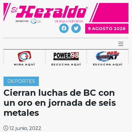
Skip
to
content
9 AGOSTO 2026
MIRA AQUÍ
ESCUCHA AQUÍ
ESCUCHA AQUÍ
DEPORTES
Cierran luchas de BC con
un oro en jornada de seis
metales
12 junio, 2022