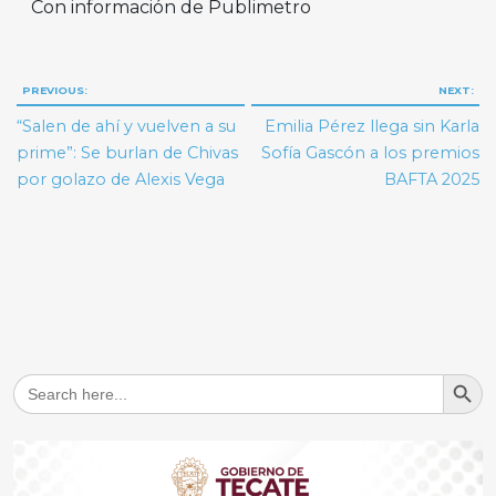
Con información de Publimetro
Navegación
PREVIOUS:
NEXT:
de
“Salen de ahí y vuelven a su
Emilia Pérez llega sin Karla
entradas
prime”: Se burlan de Chivas
Sofía Gascón a los premios
por golazo de Alexis Vega
BAFTA 2025
Search But
Search
for: