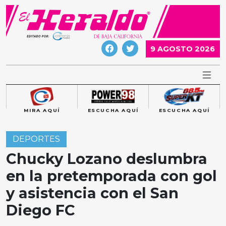
Skip
to
content
9 AGOSTO 2026
MIRA AQUÍ
ESCUCHA AQUÍ
ESCUCHA AQUÍ
DEPORTES
Chucky Lozano deslumbra
en la pretemporada con gol
y asistencia con el San
Diego FC