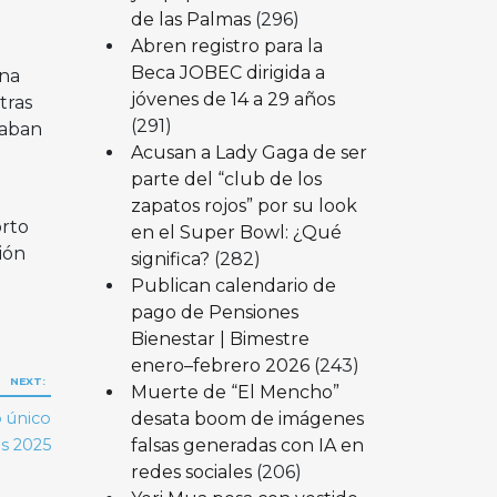
de las Palmas
(296)
Abren registro para la
Beca JOBEC dirigida a
na
jóvenes de 14 a 29 años
tras
(291)
raban
Acusan a Lady Gaga de ser
parte del “club de los
zapatos rojos” por su look
orto
en el Super Bowl: ¿Qué
ión
significa?
(282)
Publican calendario de
pago de Pensiones
Bienestar | Bimestre
enero–febrero 2026
(243)
NEXT:
Muerte de “El Mencho”
desata boom de imágenes
o único
falsas generadas con IA en
s 2025
redes sociales
(206)