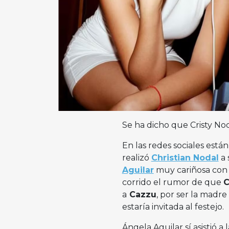
Se ha dicho que Cristy Nod
En las redes sociales est
realizó
Christian Nodal
a 
Aguilar
muy cariñosa con 
corrido el rumor de que
C
a
Cazzu
, por ser la madr
estaría invitada al festejo.
Ángela Aguilar sí asistió a 