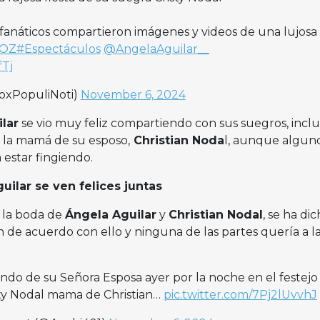
, fanáticos compartieron imágenes y videos de una lujosa
1OZ
#Espectáculos
@AngelaAguilar__
fTj
VoxPopuliNoti)
November 6, 2024
lar
se vio muy feliz compartiendo con sus suegros, inclu
a la mamá de su esposo,
Christian Noda
l, aunque algun
 estar fingiendo.
uilar se ven felices juntas
 la boda de
Ángela Aguilar
y
Christian Nodal
, se ha di
 de acuerdo con ello y ninguna de las partes quería a l
do de su Señora Esposa ayer por la noche en el festejo
sty Nodal mama de Christian…
pic.twitter.com/7Pj2lUvvhJ