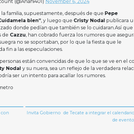
ccount (@Anahi401)
November 6, 2024
 la familia, supuestamente, después de que
Pepe
Cuídamela bien”
, y luego que
Cristy Nodal
publicara u
lizado donde pedían que también se lo cuidaran.Así que 
s de
Cazzu
, han cobrado fuerza los rumores que asegu
suegra no se soportaban, por lo que la fiesta que le
da fin a las especulaciones.
 personas están convencidas de que lo que se ve en el c
ty Nodal
y su nuera, sea un reflejo de la verdadera relac
ría ser un intento para acallar los rumores.
imetro
p con
Invita Gobierno de Tecate a integrar el calendari
de evento