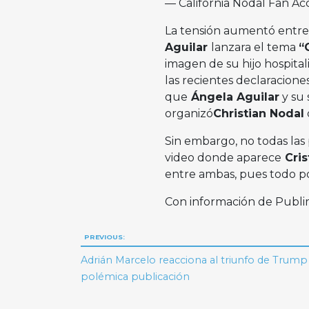
— California Nodal Fan A
La tensión aumentó entre
Aguilar
lanzara el tema
“
imagen de su hijo hospita
las recientes declaracione
que
Ángela Aguilar
y su 
organizó
Christian Nodal
Sin embargo, no todas las
video donde aparece
Cris
entre ambas, pues todo pod
Con información de Publ
Navegación
PREVIOUS:
de
Adrián Marcelo reacciona al triunfo de Trum
polémica publicación
entradas