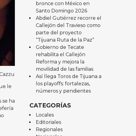
bronce con México en
Santo Domingo 2026
Abdiel Gutiérrez recorre el
Callejón del Travieso como
parte del proyecto
“Tijuana Ruta de la Paz”
Gobierno de Tecate
rehabilita el Callejón
Reforma y mejora la
movilidad de las familias
 Cazzu
Así llega Toros de Tijuana a
los playoffs: fortalezas,
ue le
números y pendientes
 se ha
CATEGORÍAS
efería
Locales
no
Editoriales
Regionales