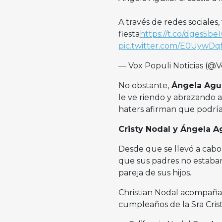
A través de redes sociales
fiesta
https://t.co/dges5be
pic.twitter.com/E0UywDq
— Vox Populi Noticias (@
No obstante,
Ángela Agui
le ve riendo y abrazando 
haters afirman que podría
Cristy Nodal y Ángela Ag
Desde que se llevó a cabo
que sus padres no estaban
pareja de sus hijos.
Christian Nodal acompañan
cumpleaños de la Sra Cri