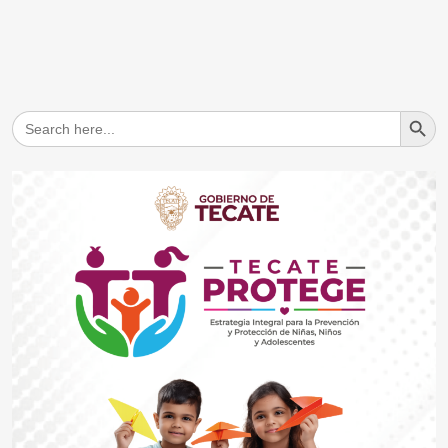
Search But
Search
for: