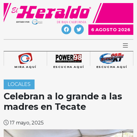
Skip
to
content
6 AGOSTO 2026
MIRA AQUÍ
ESCUCHA AQUÍ
ESCUCHA AQUÍ
LOCALES
Celebran a lo grande a las
madres en Tecate
17 mayo, 2025