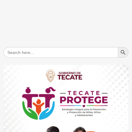
Search But
Search
for: