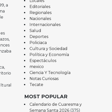
Locales
9, a
Editoriales
ina
Regionales
de
Nacionales
Internacionales
Salud
ues
Deportes
azos,
Policiaca
onces
Cultura y Sociedad
enzaba
Política y Economía
Espectáculos
mexico
ca,
Ciencia Y Tecnología
itorio
Notas Curiosas
Tecate
ltural
MOST POPULAR
Calendario de Cuaresma y
Semana Santa 2026
(375)