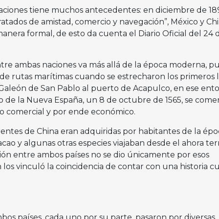
aciones tiene muchos antecedentes: en diciembre de 189
“Tratados de amistad, comercio y navegación”, México y Ch
manera formal, de esto da cuenta el Diario Oficial del 24 
ntre ambas naciones va más allá de la época moderna, p
 de rutas marítimas cuando se estrecharon los primeros l
l Galeón de San Pablo al puerto de Acapulco, en ese ent
to de la Nueva España, un 8 de octubre de 1565, se com
io comercial y por ende económico.
entes de China eran adquiridas por habitantes de la épo
acao y algunas otras especies viajaban desde el ahora terr
ción entre ambos países no se dio únicamente por esos
 los vinculó la coincidencia de contar con una historia cu
bos países, cada uno por su parte, pasaron por diversas