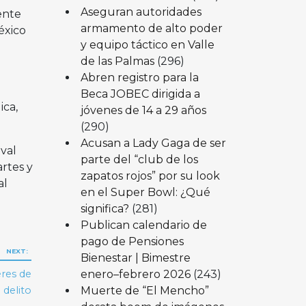
Aseguran autoridades
ente
armamento de alto poder
éxico
y equipo táctico en Valle
de las Palmas
(296)
Abren registro para la
Beca JOBEC dirigida a
ica,
jóvenes de 14 a 29 años
(290)
Acusan a Lady Gaga de ser
ival
parte del “club de los
rtes y
zapatos rojos” por su look
al
en el Super Bowl: ¿Qué
significa?
(281)
Publican calendario de
pago de Pensiones
NEXT:
Bienestar | Bimestre
enero–febrero 2026
(243)
eres de
Muerte de “El Mencho”
 delito