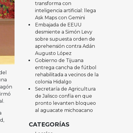
transforma con
inteligencia artificial: llega
Ask Maps con Gemini
Embajada de EEUU
desmiente a Simón Levy
sobre supuesta orden de
aprehensión contra Adán
Augusto López
Gobierno de Tijuana
entrega cancha de fútbol
del
rehabilitada a vecinos de la
una
colonia Hidalgo
Dragón
Secretaría de Agricultura
firmó
de Jalisco confía en que
al.
pronto levanten bloqueo
al aguacate michoacano
a
d,
CATEGORÍAS