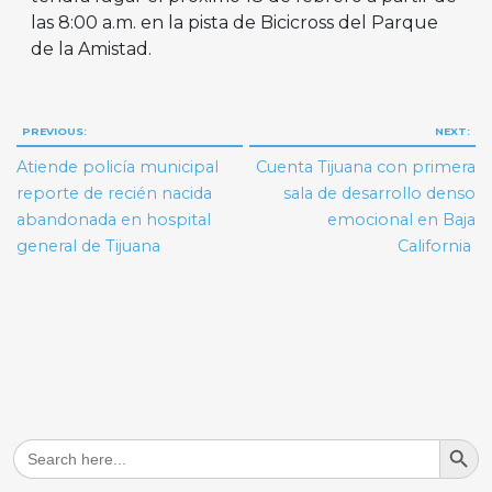
las 8:00 a.m. en la pista de Bicicross del Parque
de la Amistad.
Navegación
PREVIOUS:
NEXT:
de
Atiende policía municipal
Cuenta Tijuana con primera
entradas
reporte de recién nacida
sala de desarrollo denso
abandonada en hospital
emocional en Baja
general de Tijuana
California
Search But
Search
for: