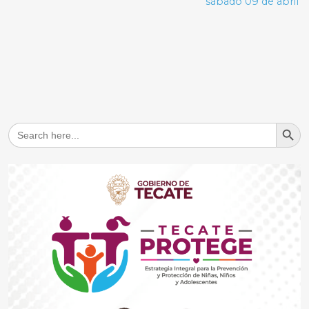
sábado 09 de abril
Search But
Search
for: