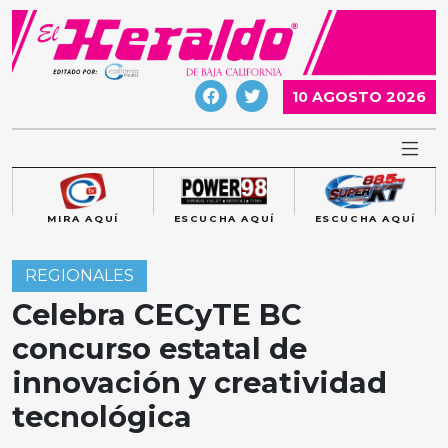
Skip
to
content
10 AGOSTO 2026
MIRA AQUÍ
ESCUCHA AQUÍ
ESCUCHA AQUÍ
REGIONALES
Celebra CECyTE BC
concurso estatal de
innovación y creatividad
tecnológica