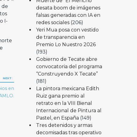
Muerte de “El Mencho”
o de
desata boom de imágenes
tos
falsas generadas con IA en
o I-
redes sociales
(206)
Yeri Mua posa con vestido
de transparencia en
 norte
Premio Lo Nuestro 2026
de
(193)
Gobierno de Tecate abre
convocatoria del programa
“Construyendo X Tecate”
NEXT:
(181)
La pintora mexicana Edith
ios en
Ruiz gana premio al
 AMLO.
retrato en la VIII Bienal
Internacional de Pintura al
Pastel, en España
(149)
Tres detenidos y armas
decomisadas tras operativo