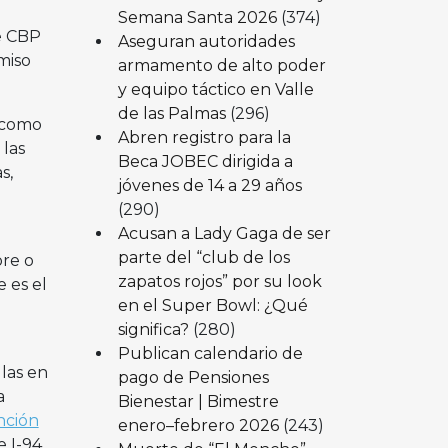
Semana Santa 2026
(374)
e CBP
Aseguran autoridades
miso
armamento de alto poder
y equipo táctico en Valle
de las Palmas
(296)
e como
Abren registro para la
 las
Beca JOBEC dirigida a
s,
jóvenes de 14 a 29 años
(290)
Acusan a Lady Gaga de ser
parte del “club de los
re o
zapatos rojos” por su look
e es el
en el Super Bowl: ¿Qué
significa?
(280)
Publican calendario de
las en
pago de Pensiones
a
Bienestar | Bimestre
nción
enero–febrero 2026
(243)
 I-94.