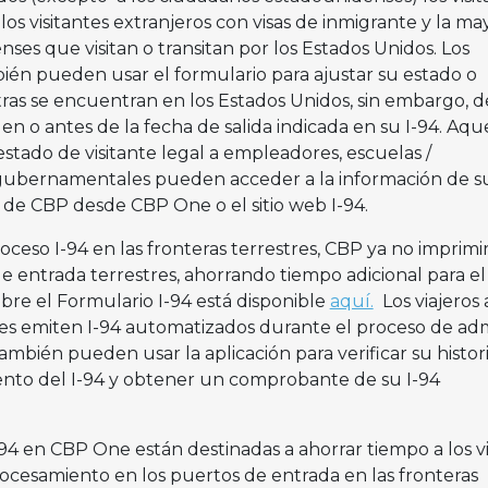
los visitantes extranjeros con visas de inmigrante y la ma
ses que visitan o transitan por los Estados Unidos. Los
bién pueden usar el formulario para ajustar su estado o
ras se encuentran en los Estados Unidos, sin embargo, 
 en o antes de la fecha de salida indicada en su I-94. Aqu
tado de visitante legal a empleadores, escuelas /
 gubernamentales pueden acceder a la información de s
da de CBP desde CBP One o el sitio web I-94.
oceso I-94 en las fronteras terrestres, CBP ya no imprimir
de entrada terrestres, ahorrando tiempo adicional para el
obre el Formulario I-94 está disponible
aquí.
Los viajeros
 les emiten I-94 automatizados durante el proceso de ad
ambién pueden usar la aplicación para verificar su histor
miento del I-94 y obtener un comprobante de su I-94
I-94 en CBP One están destinadas a ahorrar tiempo a los v
procesamiento en los puertos de entrada en las fronteras