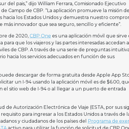
sur del pais,” dijo William Ferrara, Comisionado Ejecutivo
 de Campo de CBP. “La aplicación promueve la misión d
gales hacia los Estados Unidos y demuestra nuestro compro
je más innovador que sea seguro, sencillo y eficiente”.
bre de 2020,
CBP One
es una aplicación móvil que sirv
para que los viajeros y las partes interesadas accedan a
viles de CBP. A través de una serie de preguntas intuitiva
rio hacia los servicios adecuados en función de sus
 puede descargar de forma gratuita desde Apple App Sto
licitar un I-94 usando la aplicación móvil es de $6.00, qu
 el sitio web de I-94 o al llegar a un puerto de entrada
 de Autorización Electrónica de Viaje (ESTA, por sus sig
requisito para ingresar a los Estados Unidos a través de l
udadanos y ciudadanos de los países del
Programa de exe
STA
activo para utilizar la función de solicitud de CBP One