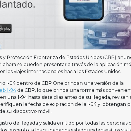
y Protección Fronteriza de Estados Unidos (CBP) anun
94 ahora se pueden presentar a través de la aplicación mó
r los viajes internacionales hacia los Estados Unidos.
rio I-94 dentro de CBP One brindan una versión de la
web I-94
de CBP, lo que brinda una forma más convenien
iten una I-94 hasta siete días antes de su llegada, revisen 
, verifiquen la fecha de expiración de la I-94 y obtengan 
e su dispositivo móvil.
gistro de llegada y salida emitido por todas las personas
dos (excepto a los ciudadanos estadounidenses) los visit