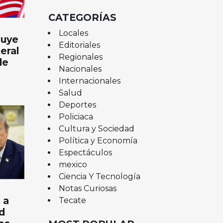
CATEGORÍAS
Locales
buye
Editoriales
eral
Regionales
de
Nacionales
Internacionales
o
Salud
Deportes
Policiaca
Cultura y Sociedad
Política y Economía
Espectáculos
mexico
Ciencia Y Tecnología
Notas Curiosas
 a
Tecate
d