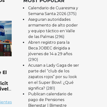
os
MOST POPULAR
Calendario de Cuaresma y
Semana Santa 2026
(375)
Aseguran autoridades
armamento de alto poder
y equipo táctico en Valle
de las Palmas
(296)
Abren registro para la
Beca JOBEC dirigida a
jóvenes de 14 a 29 años
(290)
Acusan a Lady Gaga de ser
parte del “club de los
 El
zapatos rojos” por su look
en el Super Bowl: ¿Qué
icit
significa?
(281)
ivel
Publican calendario de
pago de Pensiones
uientes
Bienestar | Bimestre