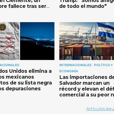
an Clemente; un
Trump: “Somos amig
re fallece tras ser
de todo el mundo”
uado de emergencia
ACIONALES
INTERNACIONALES
POLÍTICA Y
dos Unidos elimina a
ECONOMÍA
os mexicanos
Las importaciones de
tos de su lista negra
Salvador marcan un
os depuraciones
récord y elevan el déf
comercial a su peor n
en tres décadas
Artículos sig