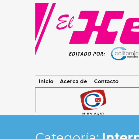
Skip
to
content
Inicio
Acerca de
Contacto
MIRA AQUÍ
Categoría:
Inter