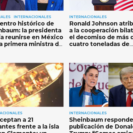
NALES
INTERNACIONALES
INTERNACIONALES
entro histórico de
Ronald Johnson atri
nbaum: la presidenta
a la cooperación bilat
ía reunirse en México
el decomiso de más 
a primera ministra de
cuatro toneladas de
n
cocaína en el Pacífic
ACIONALES
INTERNACIONALES
rceptan a 21
Sheinbaum responde
ntes frente a la isla
publicación de Donal