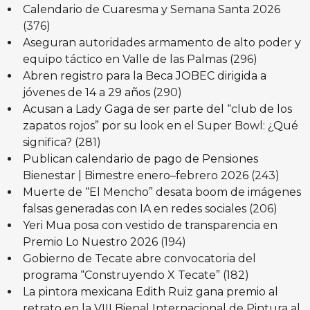
Calendario de Cuaresma y Semana Santa 2026
(376)
Aseguran autoridades armamento de alto poder y
equipo táctico en Valle de las Palmas
(296)
Abren registro para la Beca JOBEC dirigida a
jóvenes de 14 a 29 años
(290)
Acusan a Lady Gaga de ser parte del “club de los
zapatos rojos” por su look en el Super Bowl: ¿Qué
significa?
(281)
Publican calendario de pago de Pensiones
Bienestar | Bimestre enero–febrero 2026
(243)
Muerte de “El Mencho” desata boom de imágenes
falsas generadas con IA en redes sociales
(206)
Yeri Mua posa con vestido de transparencia en
Premio Lo Nuestro 2026
(194)
Gobierno de Tecate abre convocatoria del
programa “Construyendo X Tecate”
(182)
La pintora mexicana Edith Ruiz gana premio al
retrato en la VIII Bienal Internacional de Pintura al