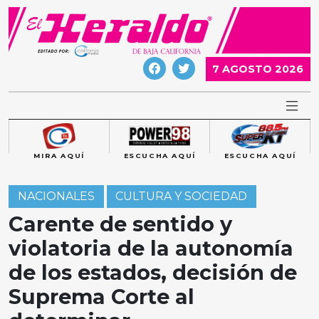
Skip
to
content
7 AGOSTO 2026
MIRA AQUÍ
ESCUCHA AQUÍ
ESCUCHA AQUÍ
NACIONALES
CULTURA Y SOCIEDAD
Carente de sentido y
violatoria de la autonomía
de los estados, decisión de
Suprema Corte al