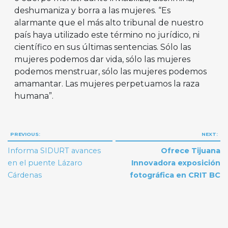
deshumaniza y borra a las mujeres. “Es
alarmante que el más alto tribunal de nuestro
país haya utilizado este término no jurídico, ni
científico en sus últimas sentencias. Sólo las
mujeres podemos dar vida, sólo las mujeres
podemos menstruar, sólo las mujeres podemos
amamantar. Las mujeres perpetuamos la raza
humana”.
Navegación
PREVIOUS:
NEXT:
de
Informa SIDURT avances
Ofrece Tijuana
entradas
en el puente Lázaro
Innovadora exposición
Cárdenas
fotográfica en CRIT BC