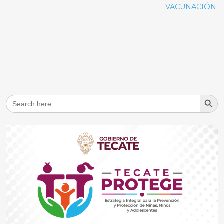
VACUNACIÓN
Search But
Search
for: