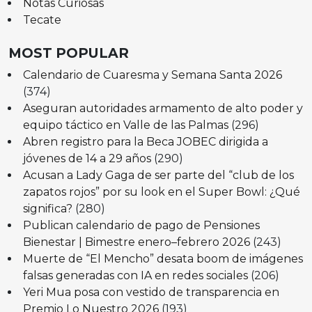
Notas Curiosas
Tecate
MOST POPULAR
Calendario de Cuaresma y Semana Santa 2026
(374)
Aseguran autoridades armamento de alto poder y
equipo táctico en Valle de las Palmas
(296)
Abren registro para la Beca JOBEC dirigida a
jóvenes de 14 a 29 años
(290)
Acusan a Lady Gaga de ser parte del “club de los
zapatos rojos” por su look en el Super Bowl: ¿Qué
significa?
(280)
Publican calendario de pago de Pensiones
Bienestar | Bimestre enero–febrero 2026
(243)
Muerte de “El Mencho” desata boom de imágenes
falsas generadas con IA en redes sociales
(206)
Yeri Mua posa con vestido de transparencia en
Premio Lo Nuestro 2026
(193)