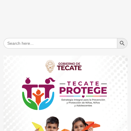
Search But
Search
for: