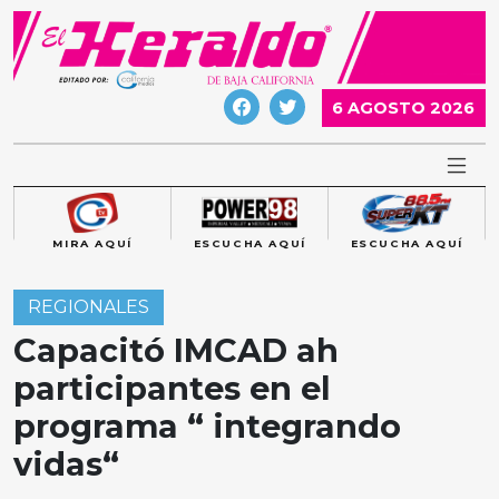
Skip
to
content
6 AGOSTO 2026
MIRA AQUÍ
ESCUCHA AQUÍ
ESCUCHA AQUÍ
REGIONALES
Capacitó IMCAD ah
participantes en el
programa “ integrando
vidas“