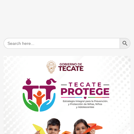
Search But
Search
for: